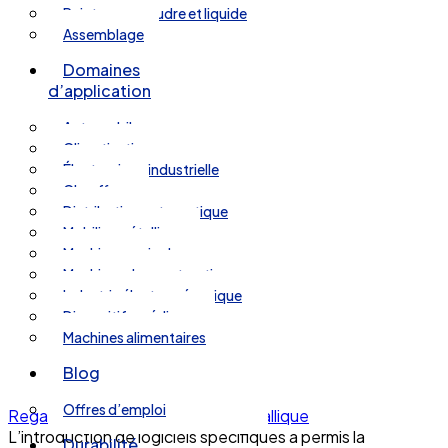
Peinture en poudre et liquide
Assemblage
Domaines
d’application
Automobile
Climatisation
Électronique industrielle
Chauffage
Distribution automatique
Mobilier métallique
Machines agricoles
Machines de construction
Industrie électromécanique
Dispositifs médicaux
Machines alimentaires
Blog
Offres d’emploi
Regardez la vidéo sur le pliage métallique
L’introduction de logiciels spécifiques a permis la
Durabilité