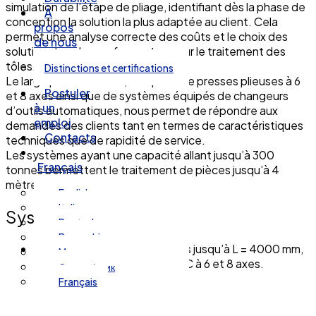
simulation de l’étape de pliage, identifiant dès la phase de
À
conception la solution la plus adaptée au client. Cela
propos
permet une analyse correcte des coûts et le choix des
de nous
solutions les plus performantes pour le traitement des
tôles.
Distinctions et certifications
Le large parc machines, composé de presses plieuses à 6
Postuler
et 8 axes ainsi que de systèmes équipés de changeurs
à un
d’outils automatiques, nous permet de répondre aux
emploi
demandes des clients tant en termes de caractéristiques
Contacts
techniques que de rapidité de service.
Les systèmes ayant une capacité allant jusqu’à 300
Français
tonnes permettent le traitement de pièces jusqu’à 4
mètres de longueur.
English
Italiano
Systems:
Deutsch
Bosanski
6 presses plieuses métalliques jusqu’à L = 4000 mm,
Magyar
300 tonnes, équipées de CNC à 6 et 8 axes.
Српски језик
Français