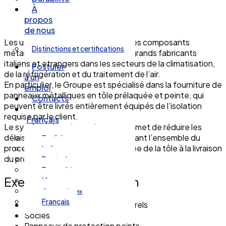
À
propos
de nous
Les usines du Groupe fabriquent des composants
Distinctions et certifications
métalliques pour certains des plus grands fabricants
italiens et étrangers dans les secteurs de la climatisation,
Postuler
de la réfrigération et du traitement de l’air.
à un
En particulier, le Groupe est spécialisé dans la fourniture de
emploi
panneaux métalliques en tôle prélaquée et peinte, qui
Contacts
peuvent être livrés entièrement équipés de l’isolation
requise par le client.
Français
Le système de peinture interne permet de réduire les
délais de fabrication tout en maîtrisant l’ensemble du
English
processus de production, de l’entrée de la tôle à la livraison
Italiano
du produit fini au client.
Deutsch
Bosanski
Exemples d’application
Magyar
Српски језик
Français
Traverses et supports structurels
Socles
Panneaux de protection peints