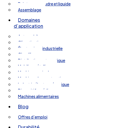
Peinture en poudre et liquide
Assemblage
Domaines
d’application
Automobile
Climatisation
Électronique industrielle
Chauffage
Distribution automatique
Mobilier métallique
Machines agricoles
Machines de construction
Industrie électromécanique
Dispositifs médicaux
Machines alimentaires
Blog
Offres d’emploi
Durabilité