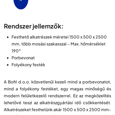
Folyékony Festékhez
Rendszer jellemzők:
Festhető alkatrészek méretei 1500 x 500 x 2500
mm, több mosási szakasszal – Max. hőmérséklet
190°
Porbevonat
Folyékony festék
A Bofil d.o.o. közvetlenül kezeli mind a porbevonatot,
mind a folyékony festéket, egy magas minőségű és
modern felületkezelő rendszerrel. Ez az megközelítés
lehetővé teszi az alkatrészgyártási idő csökkentését.
Alkatrészeket festhetünk akár 1500 x 500 x 2500 mm-