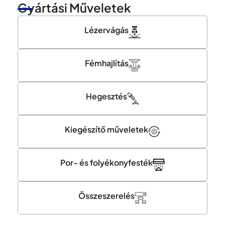
Gyártási Műveletek
Lézervágás
Fémhajlítás
Hegesztés
Kiegészítő műveletek
Por- és folyékonyfesték
Összeszerelés