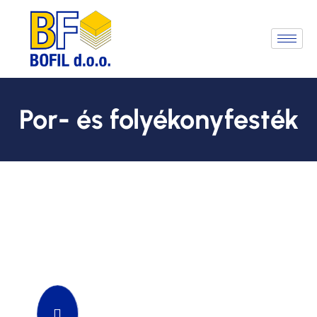
Por- és folyékonyfesték
Nézze meg a videót a Por- és