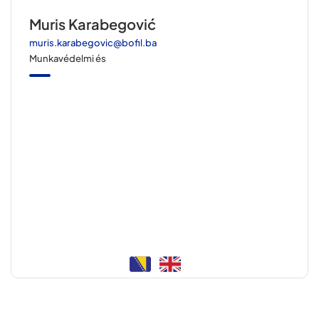
Muris Karabegović
muris.karabegovic@bofil.ba
Munkavédelmi és