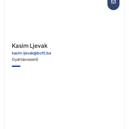
Kasim Ljevak
kasim.ljevak@bofil.ba
Gyártásvezető