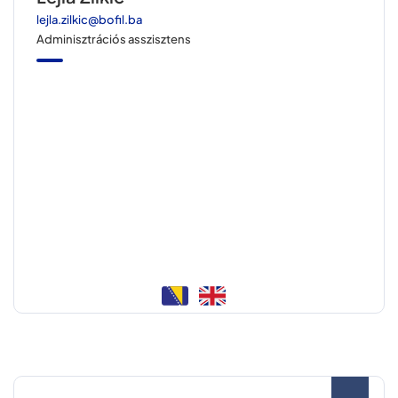
lejla.zilkic@bofil.ba
Adminisztrációs asszisztens