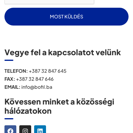
o
x
e
MOST KÜLDÉS
s
*
Vegye fel a kapcsolatot velünk
TELEFON:
+387 32 847 645
FAX:
+387 32 847 646
EMAIL:
info@bofil.ba
Kövessen minket a közösségi
hálózatokon