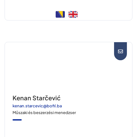
Kenan Starčević
kenan.starcevic@bofil.ba
Műszaki és beszerzési menedzser