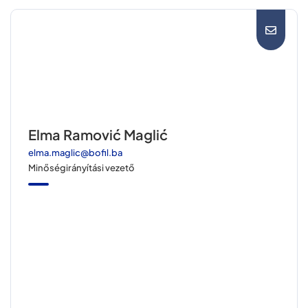
Elma Ramović Maglić
elma.maglic@bofil.ba
Minőségirányítási vezető