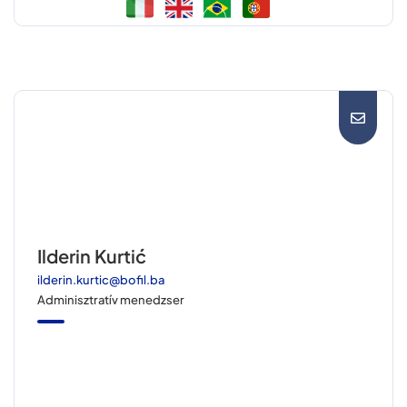
Ilderin Kurtić
ilderin.kurtic@bofil.ba
Adminisztratív menedzser