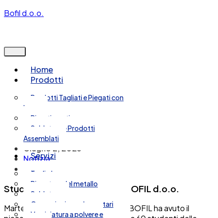
Bofil d.o.o.
Home
Prodotti
Prodotti Tagliati e Piegati con
Laser
Rivestimenti
Saldature e Prodotti
Assemblati
Giugno 2, 2025
Servizi
Notizia
Nessun commento
Taglio laser
Piegatura del metallo
Studenti in visita all’azienda BOFIL d.o.o.
Saldatura
Operazioni supplementari
Martedì 27 maggio 2025, l’azienda BOFIL ha avuto il
Verniciatura a polvere e