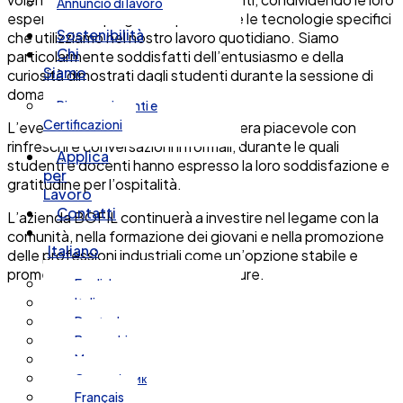
Annuncio di lavoro
esperienze e spiegando i processi e le tecnologie specifici
Sostenibilità
che utilizziamo nel nostro lavoro quotidiano. Siamo
Chi
particolarmente soddisfatti dell’entusiasmo e della
Siamo
curiosità dimostrati dagli studenti durante la sessione di
domande e risposte.
Riconoscimenti e
Certificazioni
L’evento si è concluso in un’atmosfera piacevole con
rinfreschi e conversazioni informali, durante le quali
Applica
studenti e docenti hanno espresso la loro soddisfazione e
per
gratitudine per l’ospitalità.
Lavoro
Contatti
L’azienda BOFIL continuerà a investire nel legame con la
comunità, nella formazione dei giovani e nella promozione
Italiano
delle professioni industriali come un’opzione stabile e
promettente per le generazioni future.
English
Italiano
Deutsch
Bosanski
Magyar
Српски језик
Français