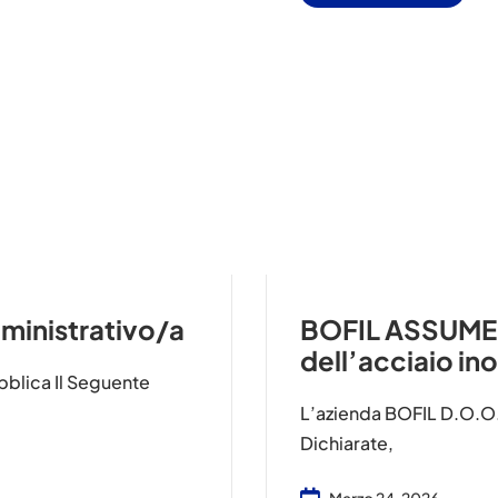
inistrativo/a
BOFIL ASSUME:
dell’acciaio in
bblica Il Seguente
L’azienda BOFIL D.o.o.
Dichiarate,