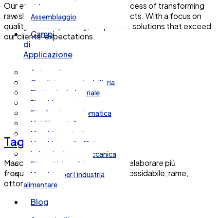
Our expertise covers the entire process of transforming
liquida
raw sheet metal into finished products. With a focus on
Assemblaggio
quality and adaptability, we provide solutions that exceed
Campi
our clients' expectations.
di
Applicazione
Automotive
Condizionamento dell’aria
Elettronica industriale
Riscaldamento
Distribuzione automatica
Mobili in metallo
Macchine agricole
Taglio laser
Macchine per l’edilizia
Industria elettromeccanica
Macchine da taglio laser in grado di elaborare più
Dispositivi medici
frequentemente lastre di acciaio inossidabile, rame,
Macchine per l’industria
ottone e lastre di alluminio.
alimentare
Blog