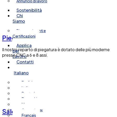
Annuncio di lavoro
Sostenibilità
Chi
Siamo
Riconoscimenti e
Certificazioni
Piegatura del metallo
Applica
Il nostro reparto di piegatura è dotato delle più moderne
per
presse CNC a 6 e 8 assi.
Lavoro
Contatti
Italiano
English
Italiano
Deutsch
Bosanski
Magyar
Српски језик
Saldatura
Français