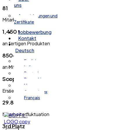
uns
81
Auszeichnungen und
Mitarbeiter
Zertifikate
1,450 t
Jobbewerbung
Kontakt
an fertigen Produkten
Deutsch
850+ Stunden
English
an Mitarbeiterschulung
Italiano
Deutsch
Scope 1, 2 & 3
Bosanski
Magyar
Erstes THG-Inventar
Српски језик
Français
29.85%
Mitarbeiterfluktuation
3rd Platz