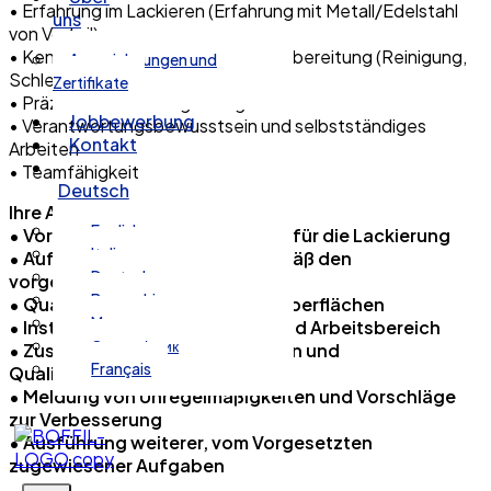
• Erfahrung im Lackieren (Erfahrung mit Metall/Edelstahl
uns
von Vorteil)
• Kenntnisse in der Oberflächenvorbereitung (Reinigung,
Auszeichnungen und
Schleifen, Entfetten)
Zertifikate
• Präzision und Detailgenauigkeit
Jobbewerbung
• Verantwortungsbewusstsein und selbstständiges
Kontakt
Arbeiten
• Teamfähigkeit
Deutsch
Ihre Aufgaben?
🔧
English
• Vorbereitung von Oberflächen für die Lackierung
Italiano
• Auftragen von Lack/Firnis gemäß den
Deutsch
vorgegebenen Standards
Bosanski
• Qualitätskontrolle lackierter Oberflächen
Magyar
• Instandhaltung von Geräten und Arbeitsbereich
Српски језик
• Zusammenarbeit mit Produktion und
Français
Qualitätskontrolle
• Meldung von Unregelmäßigkeiten und Vorschläge
zur Verbesserung
• Ausführung weiterer, vom Vorgesetzten
zugewiesener Aufgaben