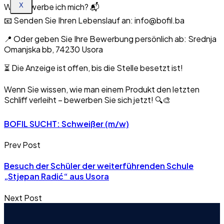
Wie bewerbe ich mich? 📬
X
📧 Senden Sie Ihren Lebenslauf an: info@bofil.ba
📍 Oder geben Sie Ihre Bewerbung persönlich ab: Srednja
Omanjska bb, 74230 Usora
⏳ Die Anzeige ist offen, bis die Stelle besetzt ist!
Wenn Sie wissen, wie man einem Produkt den letzten
Schliff verleiht – bewerben Sie sich jetzt! 🔍🎨
BOFIL SUCHT: Schweißer (m/w)
Prev Post
Besuch der Schüler der weiterführenden Schule
„Stjepan Radić“ aus Usora
Next Post