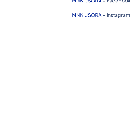
MNK USORA
– Facebook
MNK USORA
– Instagram