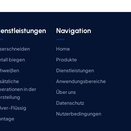
ienstleistungen
Navigation
serschneiden
Home
tall biegen
Produkte
hweißen
Dienstleistungen
sätzliche
Anwendungsbereiche
erationen in der
Über uns
rstellung
Datenschutz
lver-Flüssig
Nutzerbedingungen
ntage