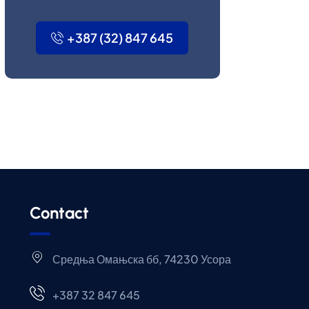
+387 (32) 847 645
Contact
Средња Омањска бб, 74230 Усора
+387 32 847 645