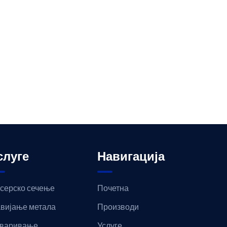
слуге
Навигација
серско сечење
Почетна
вијање метала
Производи
варивање
Услуге