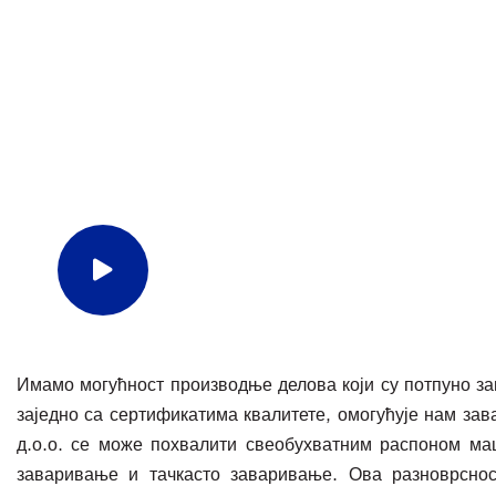
Погледајте видео за заваривање
Имамо могућност производње делова који су потпуно з
заједно са сертификатима квалитете, омогућује нам за
д.о.о. се може похвалити свеобухватним распоном ма
заваривање и тачкасто заваривање. Ова разноврсно