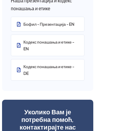
Наша презентација и кодекс
понашања и етике
Бофил - Презентација - EN
Кодекс понашања и етике -
EN
Кодекс понашања и етике -
DE
Уколико Вам је
потребна помоћ,
контактирајте нас