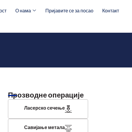
ост
О нама
Пријавите се за посао
Контакт
Прозводне операције
Ласерско сечење
Савијање метала