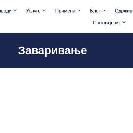
зводи
Услуге
Примена
Блог
Одржив
Српски језик
Заваривање