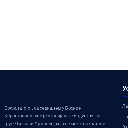
У
Ла
Бофил д.о.о., са седиштем у Босни и
Херцеговини, део је италијанске индустријске
Са
групе Боскети Армандо, која се може похвалити
За