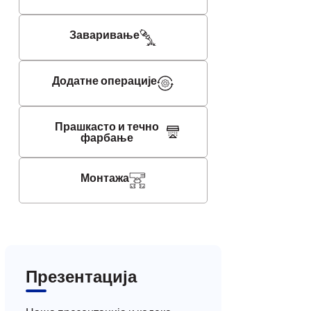
Заваривање
Додатне операције
Прашкасто и течно
фарбање
Монтажа
Презентација