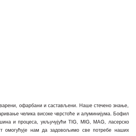
аварени, офарбани и састављени. Наше стечено знање,
варивање челика високе чврстоће и алуминијума. Бофил
шина и процеса, укључујући ТIG, МIG, МАG, ласерско
ст омогућује нам да задовољимо све потребе наших