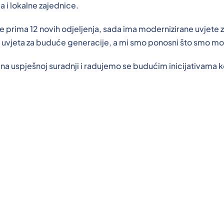
a i lokalne zajednice.
ne prima 12 novih odjeljenja, sada ima modernizirane uvjete
ih uvjeta za buduće generacije, a mi smo ponosni što smo mo
na uspješnoj suradnji i radujemo se budućim inicijativama ko