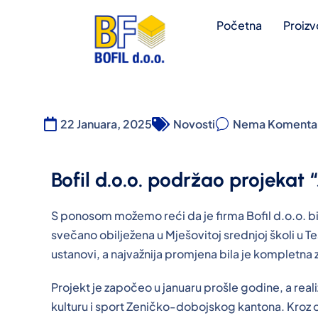
Početna
Proizv
22 Januara, 2025
Novosti
Nema Komenta
Bofil d.o.o. podržao projekat
S ponosom možemo reći da je firma Bofil d.o.o. bil
svečano obilježena u Mješovitoj srednjoj školi u T
ustanovi, a najvažnija promjena bila je kompletna 
Projekt je započeo u januaru prošle godine, a reali
kulturu i sport Zeničko-dobojskog kantona. Kroz ova