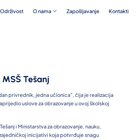
Održivost
O nama
Zapošljavanje
Kontakti
 u MSŠ Tešanj
n privrednik, jedna učionica”, čija je realizacija
aprijedio uslove za obrazovanje u ovoj školskoj
Tešanj i Ministarstva za obrazovanje, nauku,
zajedničkoj inicijativi koja potvrđuje snagu