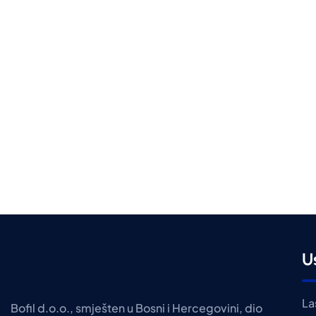
U
La
Bofil d.o.o., smješten u Bosni i Hercegovini, dio