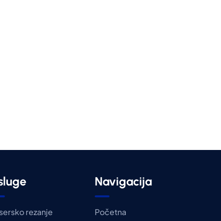
sluge
Navigacija
sersko rezanje
Početna