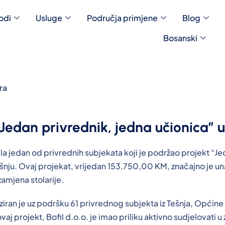
odi
Usluge
Područja primjene
Blog
Bosanski
ra
 “Jedan privrednik, jedna učionica”
a jedan od privrednih subjekata koji je podržao projekt “Jeda
ešnju. Ovaj projekat, vrijedan 153,750,00 KM, značajno je un
zamjena stolarije.
ziran je uz podršku 61 privrednog subjekta iz Tešnja, Općine 
j projekt, Bofil d.o.o. je imao priliku aktivno sudjelovati u 